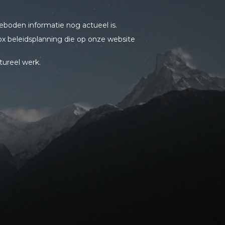
boden informatie nog actueel is.
x beleidsplanning die op onze website
tureel werk.