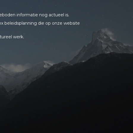
boden informatie nog actueel is.
x beleidsplanning die op onze website
tureel werk.